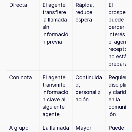
Directa
El agente 
Rápida, 
El 
transfiere 
reduce 
prospecto
la llamada 
espera
puede 
sin 
perder 
informació
interés si 
n previa
el agente 
receptor 
no está 
preparad
Con nota
El agente 
Continuida
Requiere 
transmite 
d, 
disciplina 
informació
personaliz
y claridad
n clave al 
ación
en la 
siguiente 
comunica
agente
ión
A grupo
La llamada 
Mayor 
Puede 