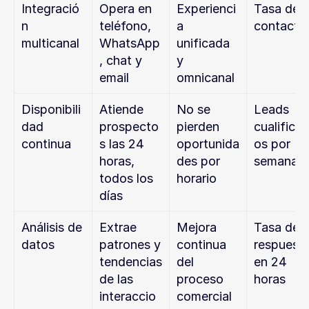
Integració
Opera en 
Experienci
Tasa de 
n 
teléfono, 
a 
contacto
multicanal
WhatsApp
unificada 
, chat y 
y 
email
omnicanal
Disponibili
Atiende 
No se 
Leads 
dad 
prospecto
pierden 
cualifica
continua
s las 24 
oportunida
os por 
horas, 
des por 
semana
todos los 
horario
días
Análisis de 
Extrae 
Mejora 
Tasa de 
datos
patrones y 
continua 
respuesta
tendencias 
del 
en 24 
de las 
proceso 
horas
interaccio
comercial