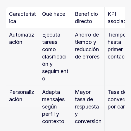
Característ
Qué hace
Beneficio 
KPI 
ica
directo
asociado
Automatiz
Ejecuta 
Ahorro de 
Tiempo 
ación
tareas 
tiempo y 
hasta 
como 
reducción 
primer 
clasificaci
de errores
contacto
ón y 
seguimient
o
Personaliz
Adapta 
Mayor 
Tasa de 
ación
mensajes 
tasa de 
conversió
según 
respuesta 
por canal
perfil y 
y 
contexto
conversión