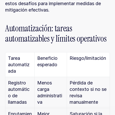
estos desafíos para implementar medidas de 
mitigación efectivas.
Automatización: tareas 
automatizables y límites operativos
Tarea 
Beneficio 
Riesgo/limitación
automatiz
esperado
ada
Registro 
Menos 
Pérdida de 
automátic
carga 
contexto si no se 
o de 
administrati
revisa 
llamadas
va
manualmente
Enrutamien
Mejor 
Saturación si la 