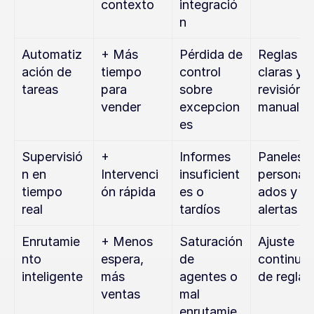
contexto
integració
n
Automatiz
+ Más 
Pérdida de 
Reglas 
ación de 
tiempo 
control 
claras y 
tareas
para 
sobre 
revisión 
vender
excepcion
manual
es
Supervisió
+ 
Informes 
Paneles 
n en 
Intervenci
insuficient
personali
tiempo 
ón rápida
es o 
ados y 
real
tardíos
alertas
Enrutamie
+ Menos 
Saturación 
Ajuste 
nto 
espera, 
de 
continuo 
inteligente
más 
agentes o 
de reglas
ventas
mal 
enrutamie