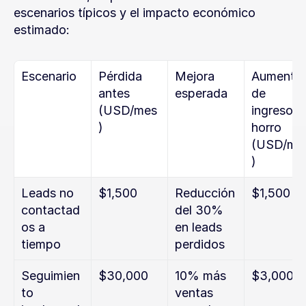
escenarios típicos y el impacto económico 
estimado:
Escenario
Pérdida 
Mejora 
Aumento 
antes 
esperada
de 
(USD/mes
ingresos/
)
horro 
(USD/me
)
Leads no 
$1,500
Reducción 
$1,500
contactad
del 30% 
os a 
en leads 
tiempo
perdidos
Seguimien
$30,000
10% más 
$3,000
to 
ventas 