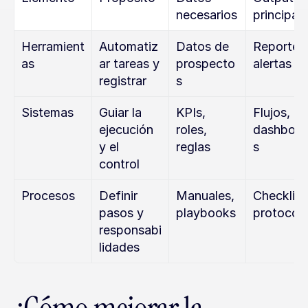
necesarios
principal
Herramient
Automatiz
Datos de 
Reportes,
as
ar tareas y 
prospecto
alertas
registrar
s
Sistemas
Guiar la 
KPIs, 
Flujos, 
ejecución 
roles, 
dashboar
y el 
reglas
s
control
Procesos
Definir 
Manuales, 
Checklists
pasos y 
playbooks
protocol
responsabi
lidades