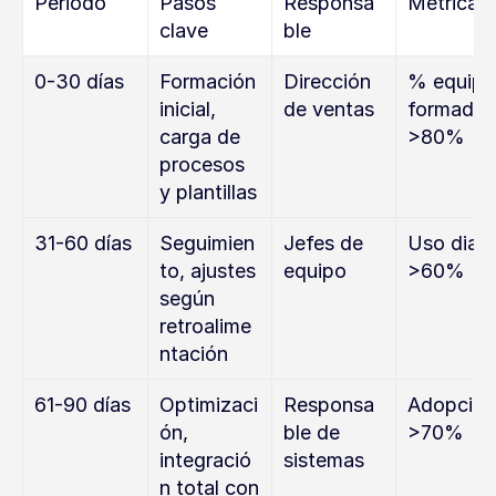
Periodo
Pasos 
Responsa
Métricas
clave
ble
0-30 días
Formación 
Dirección 
% equipo 
inicial, 
de ventas
formado 
carga de 
>80%
procesos 
y plantillas
31-60 días
Seguimien
Jefes de 
Uso diario
to, ajustes 
equipo
>60%
según 
retroalime
ntación
61-90 días
Optimizaci
Responsa
Adopción 
ón, 
ble de 
>70%
integració
sistemas
n total con 