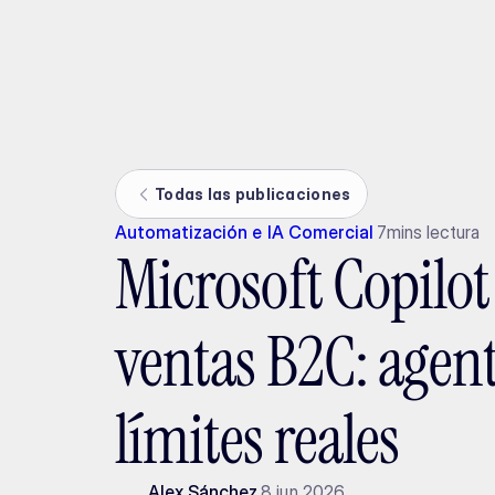
Ada
Todas las publicaciones
Automatización e IA Comercial
7
mins lectura
Microsoft Copilot
ventas B2C: agent
límites reales
Alex Sánchez
8 jun 2026