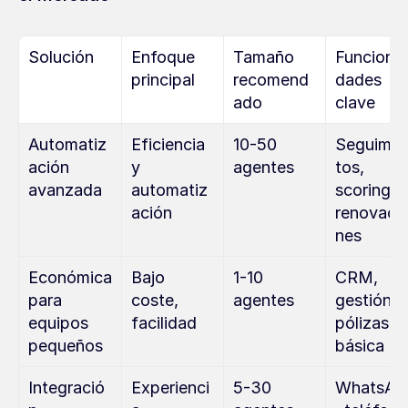
Solución
Enfoque 
Tamaño 
Funcional
principal
recomend
dades 
ado
clave
Automatiz
Eficiencia 
10-50 
Seguimie
ación 
y 
agentes
tos, 
avanzada
automatiz
scoring, 
ación
renovaci
nes
Económica 
Bajo 
1-10 
CRM, 
para 
coste, 
agentes
gestión de
equipos 
facilidad
pólizas 
pequeños
básica
Integració
Experienci
5-30 
WhatsAp