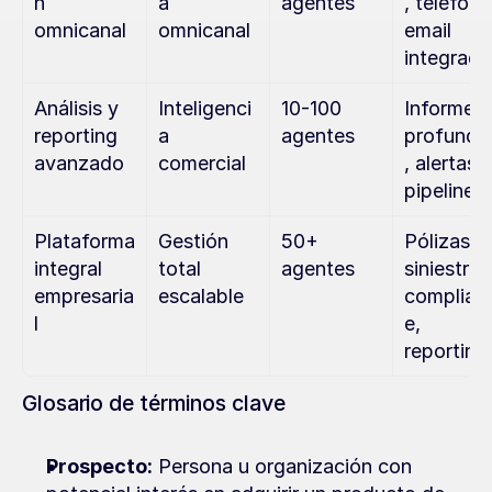
n 
a 
agentes
, teléfono,
omnicanal
omnicanal
email 
integrad
Análisis y 
Inteligenci
10-100 
Informes 
reporting 
a 
agentes
profundo
avanzado
comercial
, alertas, 
pipeline
Plataforma 
Gestión 
50+ 
Pólizas, 
integral 
total 
agentes
siniestros,
empresaria
escalable
complian
l
e, 
reporting
Glosario de términos clave
Prospecto:
 Persona u organización con 