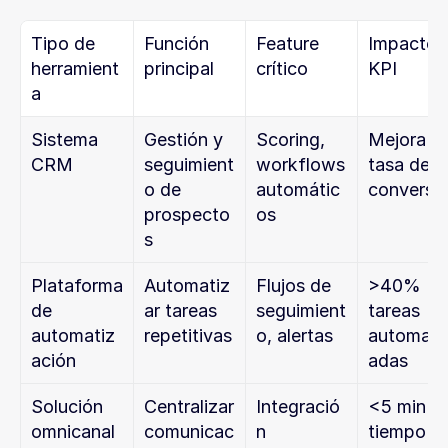
Tipo de 
Función 
Feature 
Impacto 
herramient
principal
crítico
KPI
a
Sistema 
Gestión y 
Scoring, 
Mejora 
CRM
seguimient
workflows 
tasa de 
o de 
automátic
conversi
prospecto
os
s
Plataforma 
Automatiz
Flujos de 
>40% 
de 
ar tareas 
seguimient
tareas 
automatiz
repetitivas
o, alertas
automati
ación
adas
Solución 
Centralizar 
Integració
<5 min 
omnicanal
comunicac
n 
tiempo de