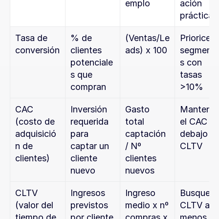
emplo
ación 
práctica
Tasa de 
% de 
(Ventas/Le
Priorice 
conversión
clientes 
ads) x 100
segment
potenciale
s con 
s que 
tasas 
compran
>10%
CAC 
Inversión 
Gasto 
Mantenga
(costo de 
requerida 
total 
el CAC po
adquisició
para 
captación 
debajo del
n de 
captar un 
/ Nº 
CLTV
clientes)
cliente 
clientes 
nuevo
nuevos
CLTV 
Ingresos 
Ingreso 
Busque 
(valor del 
previstos 
medio x nº 
CLTV al 
tiempo de 
por cliente 
compras x 
menos 3 