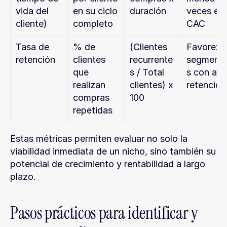
vida del 
en su ciclo 
duración
veces el 
cliente)
completo
CAC
Tasa de 
% de 
(Clientes 
Favorezca
retención
clientes 
recurrente
segment
que 
s / Total 
s con alta
realizan 
clientes) x 
retención
compras 
100
repetidas
Estas métricas permiten evaluar no solo la 
viabilidad inmediata de un nicho, sino también su 
potencial de crecimiento y rentabilidad a largo 
plazo.
Pasos prácticos para identificar y 