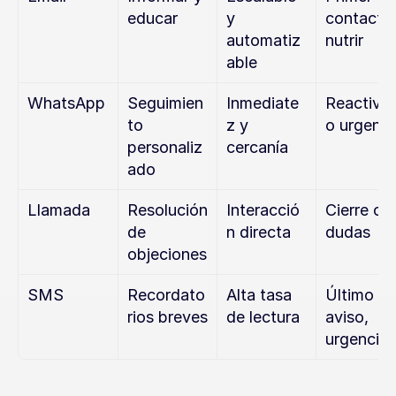
educar
y 
contacto,
automatiz
nutrir
able
WhatsApp
Seguimien
Inmediate
Reactivar 
to 
z y 
o urgenci
personaliz
cercanía
ado
Llamada
Resolución 
Interacció
Cierre o 
de 
n directa
dudas
objeciones
SMS
Recordato
Alta tasa 
Último 
rios breves
de lectura
aviso, 
urgencia