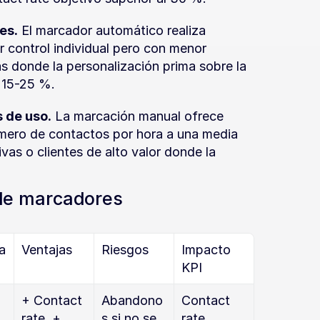
es.
 El marcador automático realiza 
 control individual pero con menor 
s donde la personalización prima sobre la 
 15-25 %.
 de uso.
 La marcación manual ofrece 
úmero de contactos por hora a una media 
as o clientes de alto valor donde la 
 de marcadores
a
Ventajas
Riesgos
Impacto 
KPI
+ Contact 
Abandono
Contact 
rate, + 
s si no se 
rate 