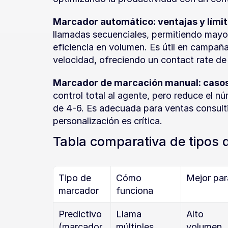
Marcador automático: ventajas y límit
llamadas secuenciales, permitiendo mayor
eficiencia en volumen. Es útil en campaña
velocidad, ofreciendo un contact rate de
Marcador de marcación manual: casos
control total al agente, pero reduce el n
de 4-6. Es adecuada para ventas consultiv
personalización es crítica.
Tabla comparativa de tipos
Tipo de 
Cómo 
Mejor par
marcador
funciona
Predictivo 
Llama 
Alto 
(marcador 
múltiples 
volumen, 