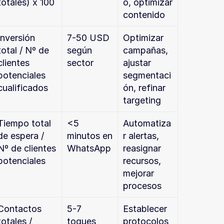
totales) x 100
o, optimizar 
contenido
Inversión 
7-50 USD 
Optimizar 
total / Nº de 
según 
campañas, 
clientes 
sector
ajustar 
potenciales 
segmentaci
cualificados
ón, refinar 
targeting
Tiempo total 
<5 
Automatiza
de espera / 
minutos en 
r alertas, 
Nº de clientes 
WhatsApp
reasignar 
potenciales
recursos, 
mejorar 
procesos
Contactos 
5-7 
Establecer 
totales / 
toques 
protocolos 