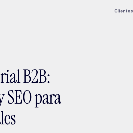
ptMX 2026
Clientes
rial B2B:
 y SEO para
les