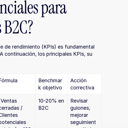
nciales para 
s B2C?
e de rendimiento (KPIs) es fundamental 
 continuación, los principales KPIs, su 
Fórmula
Benchmar
Acción 
k objetivo
correctiva
(Ventas 
10-20% en 
Revisar 
cerradas / 
B2C
guiones, 
Clientes 
mejorar 
potenciales 
seguimient