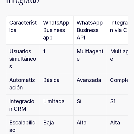
Característ
WhatsApp 
WhatsApp 
Integraci
ica
Business 
Business 
n vía CR
app
API
Usuarios 
1
Multiagent
Multiage
simultáneo
e
e
s
Automatiz
Básica
Avanzada
Complet
ación
Integració
Limitada
Sí
Sí
n CRM
Escalabilid
Baja
Alta
Alta
ad