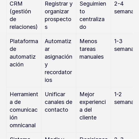
CRM 
Registrar y 
Seguimien
2-4 
(gestión 
organizar 
to 
semanas
de 
prospecto
centraliza
relaciones)
s
do
Plataforma 
Automatiz
Menos 
1-3 
de 
ar 
tareas 
semanas
automatiz
asignación 
manuales
ación
y 
recordator
ios
Herramient
Unificar 
Mejor 
1-2 
a de 
canales de 
experienci
semanas
comunicac
contacto
a del 
ión 
cliente
omnicanal