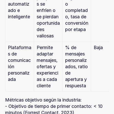
automatiz
s se 
o 
ado e 
enfríen o 
completad
inteligente
se pierdan 
o, tasa de 
oportunida
conversión 
des 
por etapa
valiosas
Plataforma
Permite 
% de 
Baja
s de 
adaptar 
mensajes 
comunicac
mensajes, 
personaliz
ión 
ofertas y 
ados, ratio 
personaliz
experienci
de 
ada
as a cada 
apertura y 
cliente
respuesta
Métricas objetivo según la industria:
- Objetivo de tiempo de primer contacto: < 10 
minutos (Forrest Contact, 2023)