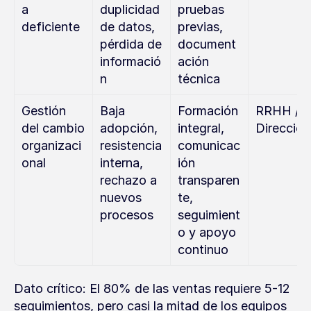
a 
duplicidad 
pruebas 
deficiente
de datos, 
previas, 
pérdida de 
document
informació
ación 
n
técnica
Gestión 
Baja 
Formación 
RRHH / 
del cambio 
adopción, 
integral, 
Dirección
organizaci
resistencia 
comunicac
onal
interna, 
ión 
rechazo a 
transparen
nuevos 
te, 
procesos
seguimient
o y apoyo 
continuo
Dato crítico: El 80% de las ventas requiere 5-12 
seguimientos, pero casi la mitad de los equipos 