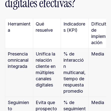
digitales efectivas?
Herramient
Qué 
Indicadore
Dificultad
a
resuelve
s (KPI)
de 
implemen
ación
Presencia 
Unifica la 
% de 
Media
omnicanal 
relación 
interacció
integrada
cliente en 
n 
múltiples 
multicanal, 
canales 
tiempo de 
digitales
respuesta 
promedio
Seguimien
Evita que 
% de 
Media
to 
prospecto
seguimient