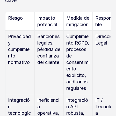
clave:
Riesgo
Impacto 
Medida de 
Respons
potencial
mitigación
ble
Privacidad 
Sanciones 
Cumplimie
Dirección 
y 
legales, 
nto RGPD, 
Legal
cumplimie
pérdida de 
procesos 
nto 
confianza 
de 
normativo
del cliente
consentimi
ento 
explícito, 
auditorías 
regulares
Integració
Ineficienci
Integració
IT / 
n 
a 
n API 
Tecnolog
tecnológic
operativa, 
robusta, 
a