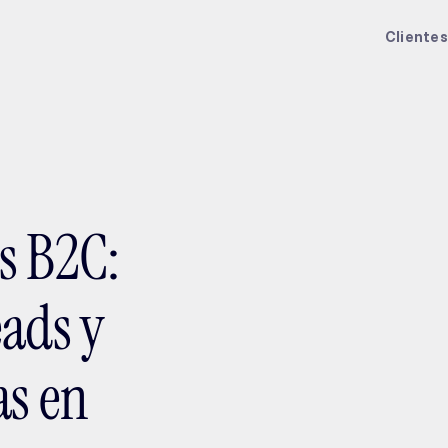
ptMX 2026
Clientes
s B2C:
eads y
as en