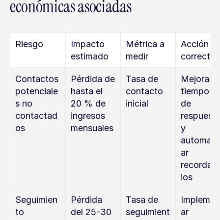
económicas asociadas
Riesgo
Impacto 
Métrica a 
Acción 
estimado
medir
corrector
Contactos 
Pérdida de 
Tasa de 
Mejorar 
potenciale
hasta el 
contacto 
tiempos 
s no 
20 % de 
inicial
de 
contactad
ingresos 
respuesta
os
mensuales
y 
automati
ar 
recordato
ios
Seguimien
Pérdida 
Tasa de 
Implemen
to 
del 25-30 
seguimient
ar 