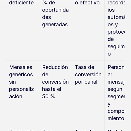
deficiente
% de 
o efectivo
recordato
oportunida
ios 
des 
automáti
generadas
os y 
protocolo
de 
seguimie
o
Mensajes 
Reducción 
Tasa de 
Personali
genéricos 
de 
conversión 
ar 
sin 
conversión 
por canal
mensajes 
personaliz
hasta el 
según 
ación
50 %
segmento
y 
comport
miento