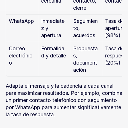
cercanía
contacto, 
contacto
cierre
WhatsApp
Inmediate
Seguimien
Tasa de 
z y 
to, 
apertura 
apertura
acuerdos
(98%)
Correo 
Formalida
Propuesta
Tasa de 
electrónic
d y detalle
s, 
respuesta
o
document
(20%)
ación
Adapta el mensaje y la cadencia a cada canal 
para maximizar resultados. Por ejemplo, combina 
un primer contacto telefónico con seguimiento 
por WhatsApp para aumentar significativamente 
la tasa de respuesta.