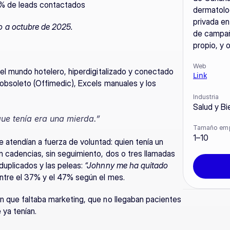
80% de leads contactados
dermatolog
privada en
o a octubre de 2025.
de campañ
propio, y 
Web
 el mundo hotelero, hiperdigitalizado y conectado 
Link
 obsoleto (Offimedic), Excels manuales y los 
Industria
Salud y Bi
que tenía era una mierda.”
Tamaño em
1–10
se atendían a fuerza de voluntad: quien tenía un 
n cadencias, sin seguimiento, dos o tres llamadas 
uplicados y las peleas: 
“Johnny me ha quitado 
entre el 37% y el 47% según el mes.
n que faltaba marketing, que no llegaban pacientes 
 ya tenían.