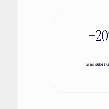
+20%
Si no subes u