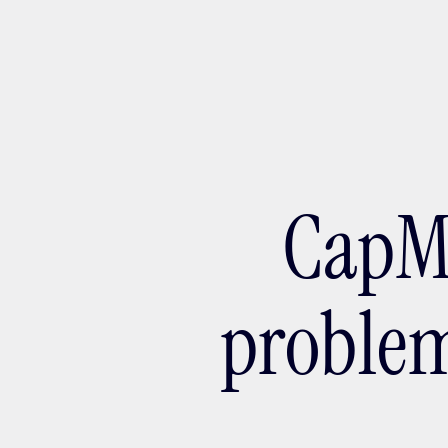
Ada
CapMé
problem