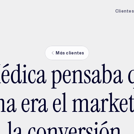
ptMX 2026
Clientes
Más clientes
dica pensaba 
a era el market
la conversión.