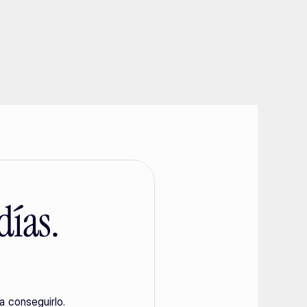
días.
a conseguirlo.