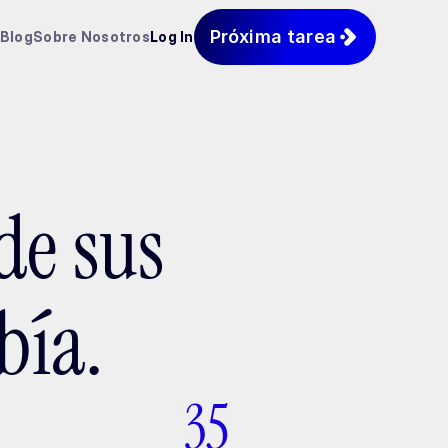
Próxima tarea
Blog
Sobre Nosotros
Log In
de sus
bía.
35