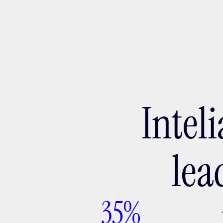
Ada
Intel
lea
35%