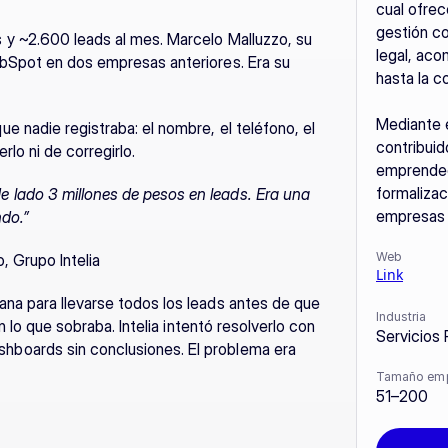
cual ofrec
gestión con
y ~2.600 leads al mes. Marcelo Malluzzo, su 
legal, aco
bSpot en dos empresas anteriores. Era su 
hasta la c
Mediante e
 nadie registraba: el nombre, el teléfono, el 
contribuid
lo ni de corregirlo.
emprendedo
formalizac
lado 3 millones de pesos en leads. Era una 
empresas c
ndo.”
Web
, Grupo Intelia
Link
na para llevarse todos los leads antes de que 
Industria
n lo que sobraba. Intelia intentó resolverlo con 
Servicios 
boards sin conclusiones. El problema era 
Tamaño em
51–200