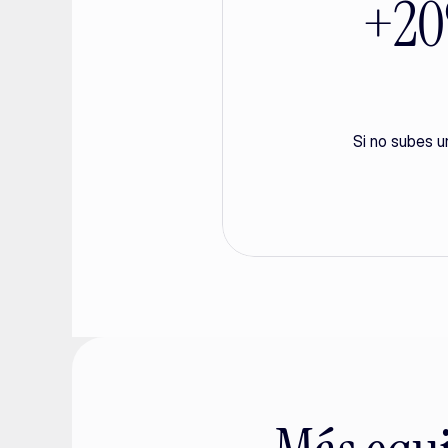
+20%
Si no subes u