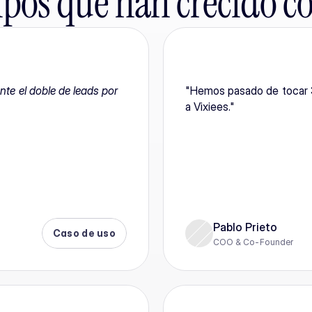
pos que han crecido co
te el doble de leads por 
"Hemos pasado de tocar 3
a Vixiees."
Pablo Prieto
Caso de uso
COO & Co-Founder