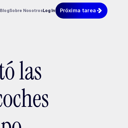
Próxima tarea
Blog
Sobre Nosotros
Log In
ó las
coches
ipo