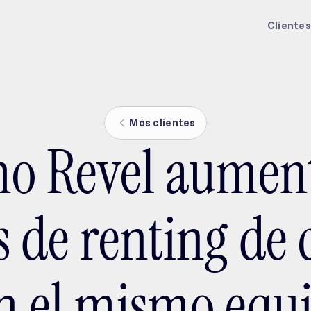
ptMX 2026
Clientes
Más clientes
o Revel aument
s de renting de 
n el mismo equ