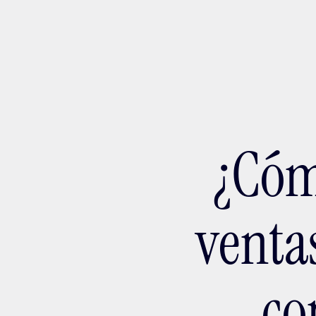
Ada
¿Cóm
venta
co