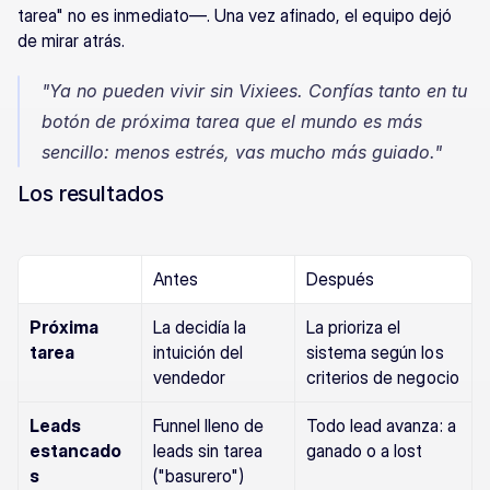
tarea" no es inmediato—. Una vez afinado, el equipo dejó 
de mirar atrás.
"Ya no pueden vivir sin Vixiees. Confías tanto en tu 
botón de próxima tarea que el mundo es más 
sencillo: menos estrés, vas mucho más guiado."
Los resultados
Antes
Después
Próxima 
La decidía la 
La prioriza el 
tarea
intuición del 
sistema según los 
vendedor
criterios de negocio
Leads 
Funnel lleno de 
Todo lead avanza: a 
estancado
leads sin tarea 
ganado o a lost
s
("basurero")