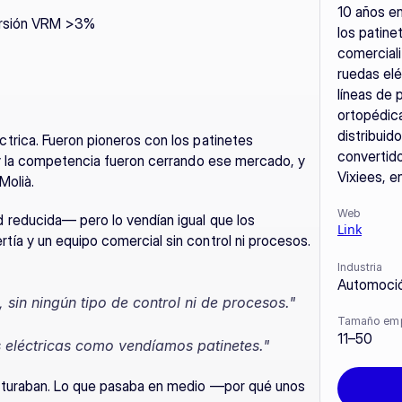
10 años en 
versión VRM >3%
los patine
comerciali
ruedas elé
líneas de 
ortopédica
distribuid
rica. Fueron pioneros con los patinetes 
convertido
y la competencia fueron cerrando ese mercado, y 
Vixiees, e
Molià.
Web
reducida— pero lo vendían igual que los 
Link
a y un equipo comercial sin control ni procesos. 
Industria
Automoció
in ningún tipo de control ni de procesos."
Tamaño em
11–50
 eléctricas como vendíamos patinetes."
cturaban. Lo que pasaba en medio —por qué unos 