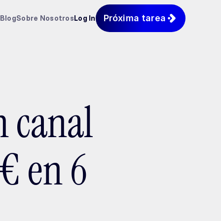
Próxima tarea
Blog
Sobre Nosotros
Log In
 canal
€ en 6