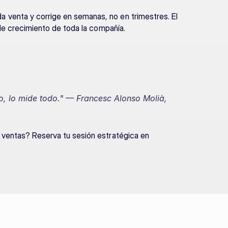
venta y corrige en semanas, no en trimestres. El 
 de crecimiento de toda la compañía.
o, lo mide todo."
 — Francesc Alonso Molià, 
¿Sabes en qué etapa del funnel se te atascan las ventas? Reserva tu sesión estratégica en 