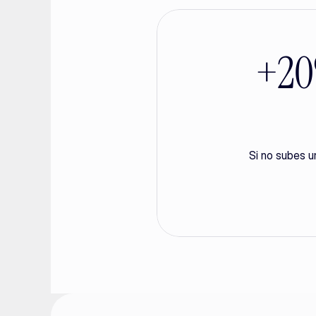
+20%
Si no subes u